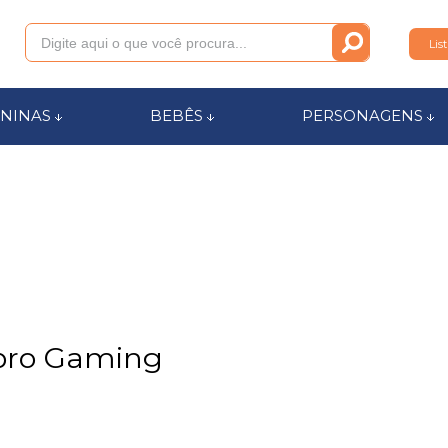
Lis
011
NINAS
BEBÊS
PERSONAGENS
anca.com.br
l de Ajuda
sbro Gaming