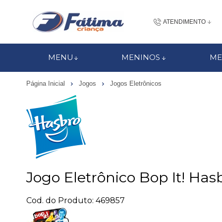
ATENDIMENTO
(48) 3437-7
MENU
MENINOS
ME
48 988184672
Página Inicial
Jogos
Jogos Eletrônicos
contato@fatimacri
Centra
Jogo Eletrônico Bop It! Ha
Cod. do Produto: 469857