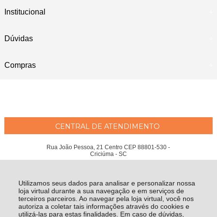
Institucional
Dúvidas
Compras
CENTRAL DE ATENDIMENTO
Rua João Pessoa, 21 Centro CEP 88801-530 -
Criciúma - SC
Maria Emília Moreira Wessler Philippi ME - CNPJ: 04.207.951/0001-97
Todos os direitos reservados
-
Fátima Criança
-
2026
Utilizamos seus dados para analisar e personalizar nossa
loja virtual durante a sua navegação e em serviços de
terceiros parceiros. Ao navegar pela loja virtual, você nos
autoriza a coletar tais informações através do cookies e
utilizá-las para estas finalidades. Em caso de dúvidas,