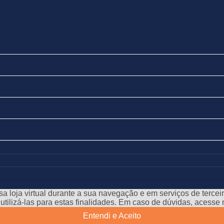
a loja virtual durante a sua navegação e em serviços de terceiro
e utilizá-las para estas finalidades. Em caso de dúvidas, acess
Entendi e Aceito