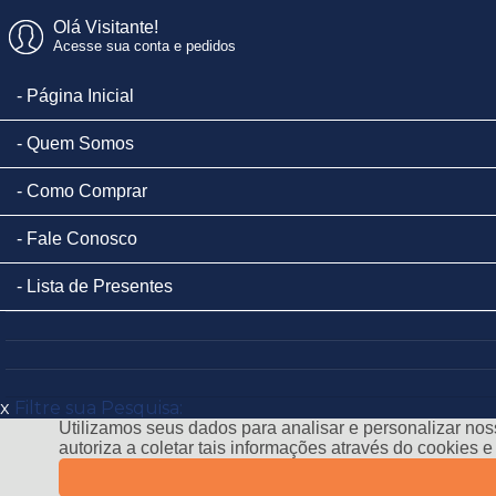
Olá Visitante!
Acesse sua conta e pedidos
Página Inicial
Quem Somos
Como Comprar
Fale Conosco
Lista de Presentes
x
Filtre sua Pesquisa:
Utilizamos seus dados para analisar e personalizar noss
autoriza a coletar tais informações através do cookies 