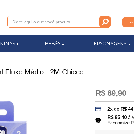
Lis
011
NINAS
BEBÊS
PERSONAGENS
anca.com.br
l Fluxo Médio +2M Chicco
l de Ajuda
R$ 89,90
2x
de
R$ 44
R$ 85,40
à 
Economize R