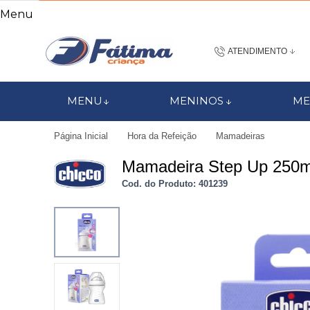
Menu
ATENDIMENTO
(48) 3437-7
MENU
MENINOS
ME
48 988184672
Página Inicial
Hora da Refeição
Mamadeiras
contato@fatimacri
Mamadeira Step Up 250m
Centra
Cod. do Produto: 401239