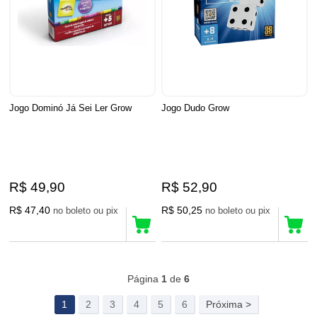
Jogo Dominó Já Sei Ler Grow
Jogo Dudo Grow
R$ 49,90
R$ 52,90
R$ 47,40
R$ 50,25
no boleto ou pix
no boleto ou pix
115
Produtos
Página
1
de
6
1
2
3
4
5
6
Próxima >