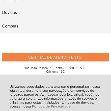
Dúvidas
Compras
CENTRAL DE ATENDIMENTO
Rua João Pessoa, 21 Centro CEP 88801-530 -
Criciúma - SC
Maria Emília Moreira Wessler Philippi ME - CNPJ: 04.207.951/0001-97
Todos os direitos reservados
-
Fátima Criança
-
2026
Utilizamos seus dados para analisar e personalizar nossa
loja virtual durante a sua navegação e em serviços de
terceiros parceiros. Ao navegar pela loja virtual, você nos
autoriza a coletar tais informações através do cookies e
utilizá-las para estas finalidades. Em caso de dúvidas,
acesse nossa
Política de Privacidade