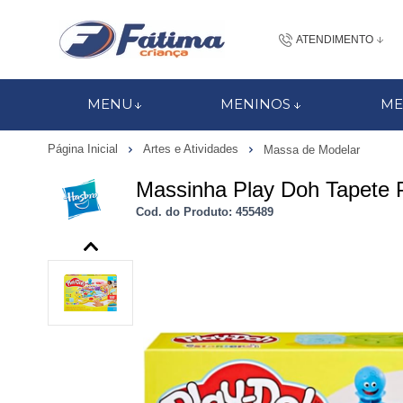
ATENDIMENTO
(48) 3437-7
MENU
MENINOS
ME
48 988184672
Página Inicial
Artes e Atividades
Massa de Modelar
contato@fatimacri
Massinha Play Doh Tapete 
Centra
Cod. do Produto: 455489