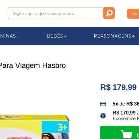
Lis
011
NINAS
BEBÊS
PERSONAGENS
anca.com.br
Para Viagem Hasbro
l de Ajuda
R$ 179,99
5x
de
R$ 36
R$ 170,99
à
Economize R