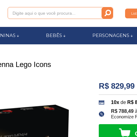
Lis
011
NINAS
BEBÊS
PERSONAGENS
anca.com.br
enna Lego Icons
l de Ajuda
R$ 829,99
10x
de
R$ 
R$ 788,49
à
Economize R