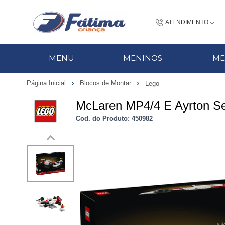
ATENDIMENTO
(48) 3437-7
MENU
MENINOS
ME
48 988184672
Página Inicial
Blocos de Montar
Lego
contato@fatimacri
McLaren MP4/4 E Ayrton S
Centra
Cod. do Produto: 450982