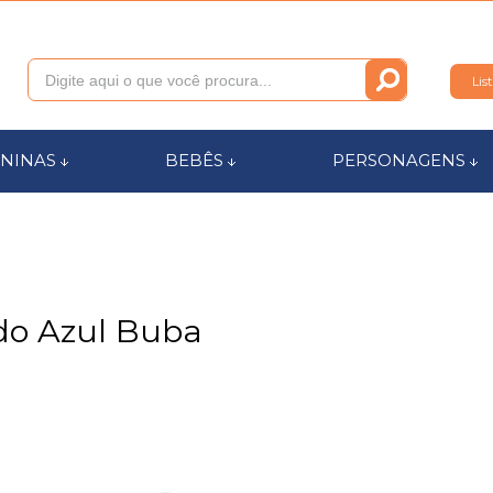
Lis
011
NINAS
BEBÊS
PERSONAGENS
anca.com.br
l de Ajuda
do Azul Buba