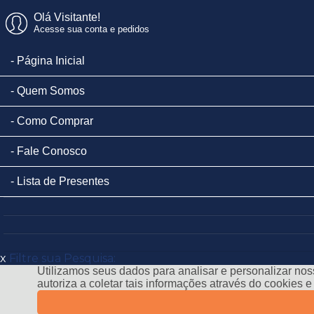
Olá Visitante!
Acesse sua conta e pedidos
Página Inicial
Quem Somos
Como Comprar
Fale Conosco
Lista de Presentes
x
Filtre sua Pesquisa:
Utilizamos seus dados para analisar e personalizar noss
autoriza a coletar tais informações através do cookies 