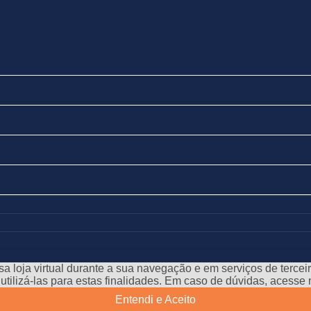
a loja virtual durante a sua navegação e em serviços de terceiro
e utilizá-las para estas finalidades. Em caso de dúvidas, acess
Entendi e Aceito