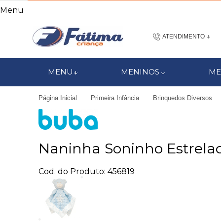
Menu
ATENDIMENTO
(48) 3437-7
MENU
MENINOS
ME
48 988184672
Página Inicial
Primeira Infância
Brinquedos Diversos
contato@fatimacri
Centra
Naninha Soninho Estrela
Cod. do Produto: 456819