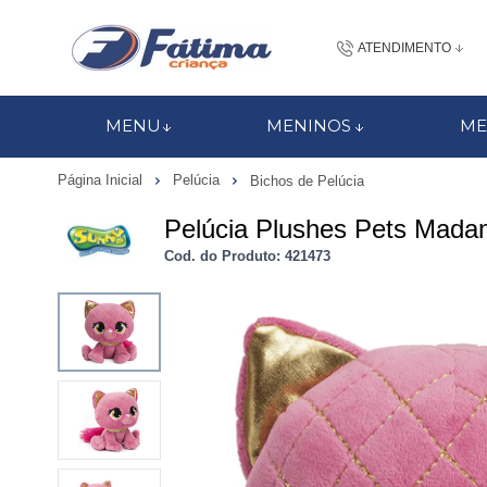
ATENDIMENTO
(48) 3437-7
MENU
MENINOS
ME
48 988184672
Página Inicial
Pelúcia
Bichos de Pelúcia
contato@fatimacri
Pelúcia Plushes Pets Mada
Centra
Cod. do Produto: 421473