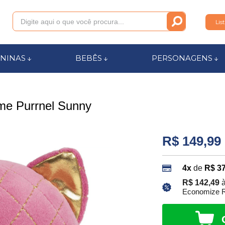
Lis
011
NINAS
BEBÊS
PERSONAGENS
anca.com.br
me Purrnel Sunny
l de Ajuda
R$ 149,99
4x
de
R$ 37
R$ 142,49
à
Economize R