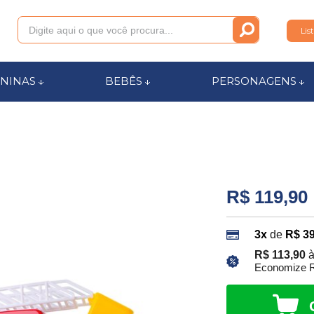
Lis
011
NINAS
BEBÊS
PERSONAGENS
anca.com.br
l de Ajuda
R$ 119,90
3x
de
R$ 39
R$ 113,90
à
Economize R