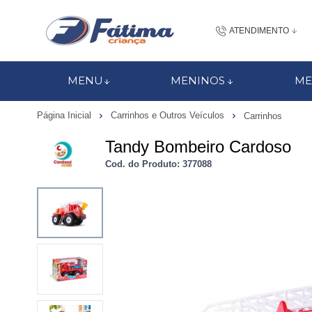
ATENDIMENTO
(48) 3437-7
MENU
MENINOS
ME
48 988184672
Página Inicial
Carrinhos e Outros Veículos
Carrinhos
contato@fatimacri
Tandy Bombeiro Cardoso
Centra
Cod. do Produto: 377088