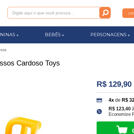
Lis
011
NINAS
BEBÊS
PERSONAGENS
ssos
anca.com.br
assos Cardoso Toys
l de Ajuda
R$ 129,90
4x
de
R$ 32
R$ 123,40
à
Economize R