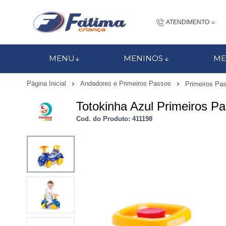
ATENDIMENTO
(48) 3437-7
MENU
MENINOS
ME
48 988184672
Página Inicial
Andadores e Primeiros Passos
Primeiros Pa
contato@fatimacri
Totokinha Azul Primeiros P
Centra
Cod. do Produto: 411198