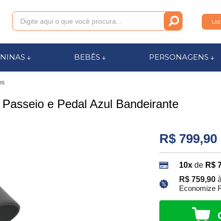
Lis
011
NINAS
BEBÊS
PERSONAGENS
os
anca.com.br
a Passeio e Pedal Azul Bandeirante
l de Ajuda
R$ 799,90
10x
de
R$ 
R$ 759,90
à
Economize R