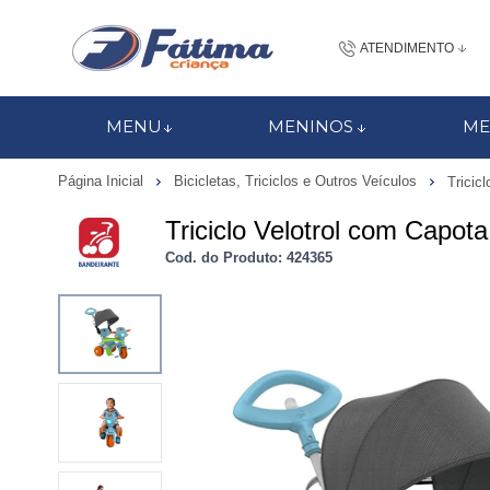
ATENDIMENTO
(48) 3437-7
MENU
MENINOS
ME
48 988184672
Página Inicial
Bicicletas, Triciclos e Outros Veículos
Tricicl
contato@fatimacri
Triciclo Velotrol com Capot
Centra
Cod. do Produto: 424365