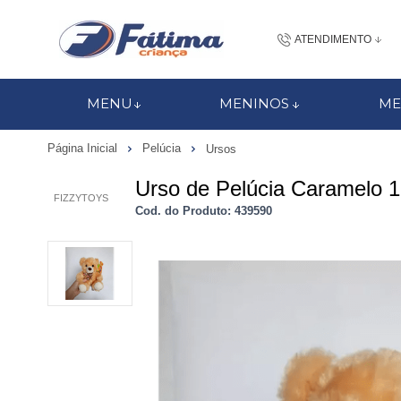
ATENDIMENTO
(48) 3437-7
MENU
MENINOS
ME
48 988184672
Página Inicial
Pelúcia
Ursos
contato@fatimacri
Urso de Pelúcia Caramelo 1
FIZZYTOYS
Centra
Cod. do Produto: 439590