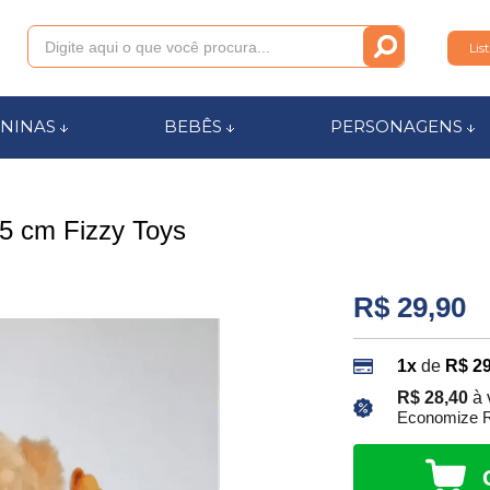
Lis
011
NINAS
BEBÊS
PERSONAGENS
anca.com.br
5 cm Fizzy Toys
l de Ajuda
R$ 29,90
1x
de
R$ 29
R$ 28,40
à 
Economize R