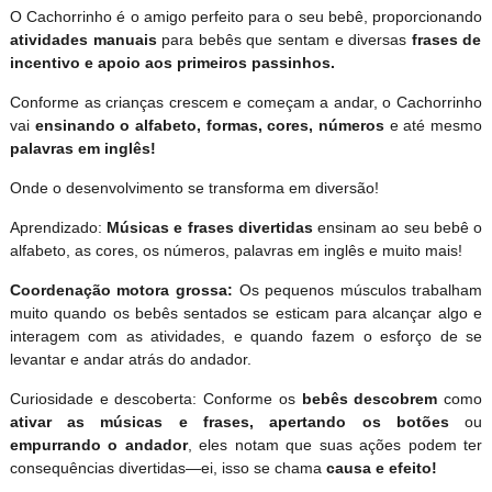
O Cachorrinho é o amigo perfeito para o seu bebê, proporcionando
atividades manuais
para bebês que sentam e diversas
frases de
incentivo e apoio aos primeiros passinhos.
Conforme as crianças crescem e começam a andar, o Cachorrinho
vai
ensinando o alfabeto, formas, cores, números
e até mesmo
palavras em inglês!
Onde o desenvolvimento se transforma em diversão!
Aprendizado:
Músicas e frases divertidas
ensinam ao seu bebê o
alfabeto, as cores, os números, palavras em inglês e muito mais!
Coordenação motora grossa:
Os pequenos músculos trabalham
muito quando os bebês sentados se esticam para alcançar algo e
interagem com as atividades, e quando fazem o esforço de se
levantar e andar atrás do andador.
Curiosidade e descoberta: Conforme os
bebês descobrem
como
ativar as músicas e frases,
apertando os botões
ou
empurrando o andador
, eles notam que suas ações podem ter
consequências divertidas—ei, isso se chama
causa e efeito!