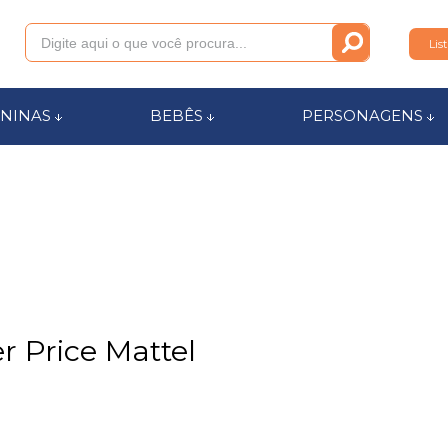
Lis
011
NINAS
BEBÊS
PERSONAGENS
anca.com.br
l de Ajuda
 Price Mattel