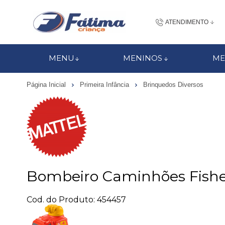
ATENDIMENTO
(48) 3437-7
MENU
MENINOS
ME
48 988184672
Página Inicial
Primeira Infância
Brinquedos Diversos
contato@fatimacri
Centra
Bombeiro Caminhões Fisher
Cod. do Produto: 454457