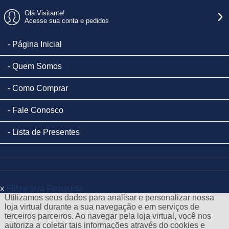
Olá Visitante!
Acesse sua conta e pedidos
Página Inicial
Quem Somos
Como Comprar
Fale Conosco
Lista de Presentes
x
Filtre sua Pesquisa:
Utilizamos seus dados para analisar e personalizar nossa
loja virtual durante a sua navegação e em serviços de
terceiros parceiros. Ao navegar pela loja virtual, você nos
autoriza a coletar tais informações através do cookies e