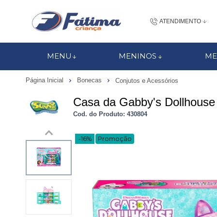
ATENDIMENTO
(48) 3437-7
MENU
MENINOS
ME
48 988184672
Página Inicial
Bonecas
Conjutos e Acessórios
contato@fatimacri
Casa da Gabby's Dollhouse
Centra
Cod. do Produto: 430804
-16%
Promoção