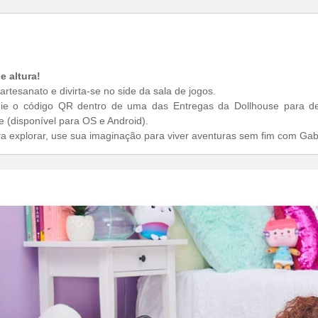
Deixe seu e-mail abaixo
des
e receba todas as novidades da loja!!!
e altura!
 artesanato e divirta-se no side da sala de jogos.
eie o código QR dentro de uma das Entregas da Dollhouse para d
e (disponível para OS e Android).
ra explorar, use sua imaginação para viver aventuras sem fim com Ga