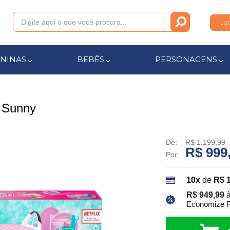
Lis
011
NINAS
BEBÊS
PERSONAGENS
anca.com.br
 Sunny
l de Ajuda
De:
R$ 1.199,99
R$ 999
Por:
10x
de
R$ 
R$ 949,99
à
Economize R