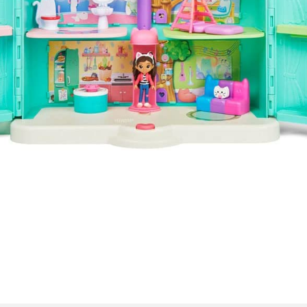
Obrigado, mas NÃO
Bem-vindo a
e
eber