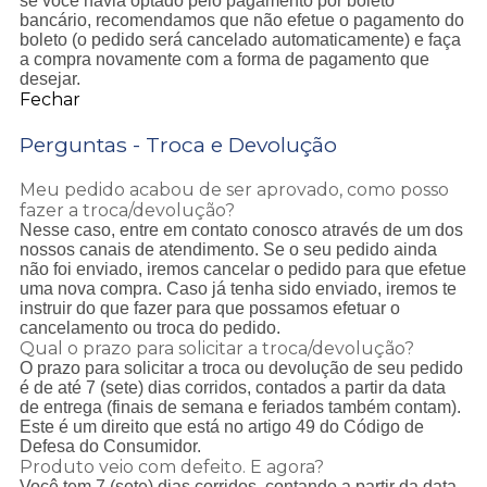
se você havia optado pelo pagamento por boleto
bancário, recomendamos que não efetue o pagamento do
boleto (o pedido será cancelado automaticamente) e faça
a compra novamente com a forma de pagamento que
desejar.
Fechar
Perguntas - Troca e Devolução
Meu pedido acabou de ser aprovado, como posso
fazer a troca/devolução?
Nesse caso, entre em contato conosco através de um dos
nossos canais de atendimento. Se o seu pedido ainda
não foi enviado, iremos cancelar o pedido para que efetue
uma nova compra. Caso já tenha sido enviado, iremos te
instruir do que fazer para que possamos efetuar o
cancelamento ou troca do pedido.
Qual o prazo para solicitar a troca/devolução?
O prazo para solicitar a troca ou devolução de seu pedido
é de até 7 (sete) dias corridos, contados a partir da data
de entrega (finais de semana e feriados também contam).
Este é um direito que está no artigo 49 do Código de
Defesa do Consumidor.
Produto veio com defeito. E agora?
Você tem 7 (sete) dias corridos, contando a partir da data