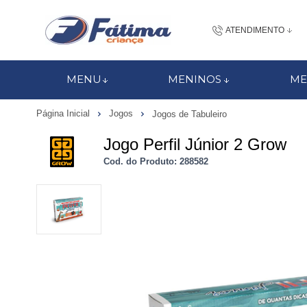
ATENDIMENTO
(48) 3437-7
MENU
MENINOS
ME
48 988184672
Página Inicial
Jogos
Jogos de Tabuleiro
contato@fatimacri
Jogo Perfil Júnior 2 Grow
Centra
Cod. do Produto: 288582