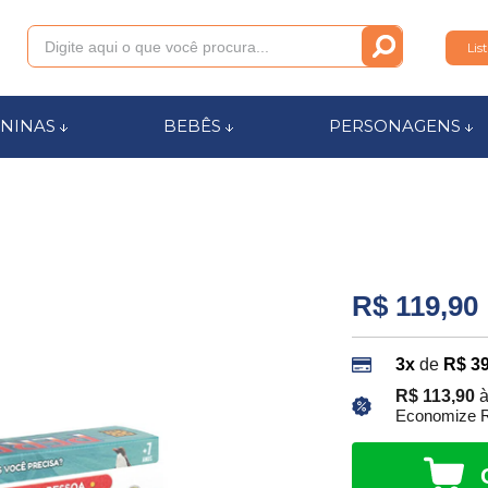
Lis
011
NINAS
BEBÊS
PERSONAGENS
anca.com.br
l de Ajuda
R$ 119,90
3x
de
R$ 39
R$ 113,90
à
Economize R