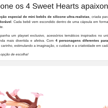
ione os 4 Sweet Hearts apaixon
ção especial de mini bebês de silicone ultra-realistas
, criada pa
dorável
. Cada bebê vem escondido dentro de uma cápsula em format
te.
anha um playset exclusivo, acessórios temáticos inspirados no un
inda mais divertida e afetiva. Com
4 personagens diferentes para
 carinho, estimulando a imaginação, o cuidado e a criatividade em ca
 opção de escolha!