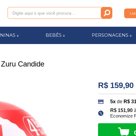
Lis
011
NINAS
BEBÊS
PERSONAGENS
anca.com.br
 Zuru Candide
l de Ajuda
R$ 159,90
5x
de
R$ 31
R$ 151,90
à
Economize R