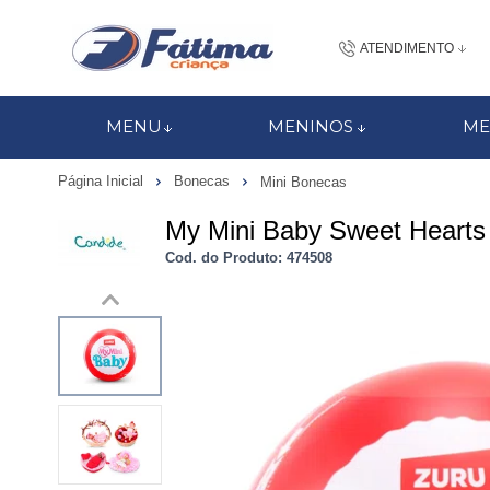
ATENDIMENTO
(48) 3437-7
MENU
MENINOS
ME
48 988184672
Página Inicial
Bonecas
Mini Bonecas
contato@fatimacri
My Mini Baby Sweet Hearts
Centra
Cod. do Produto: 474508