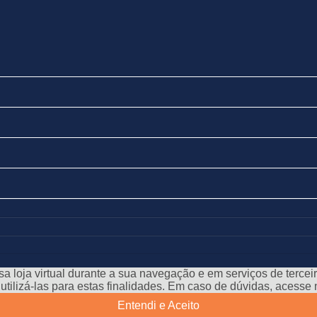
a loja virtual durante a sua navegação e em serviços de terceiro
e utilizá-las para estas finalidades. Em caso de dúvidas, acess
Entendi e Aceito