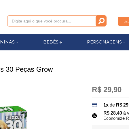
Lis
011
NINAS
BEBÊS
PERSONAGENS
anca.com.br
os 30 Peças Grow
l de Ajuda
R$ 29,90
1x
de
R$ 29
R$ 28,40
à 
Economize R