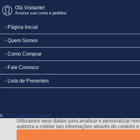
Olá Visitante!
Acesse sua conta e pedidos
Página Inicial
Quem Somos
Como Comprar
Fale Conosco
Lista de Presentes
x
Filtre sua Pesquisa:
Utilizamos seus dados para analisar e personalizar noss
autoriza a coletar tais informações através do cookies 