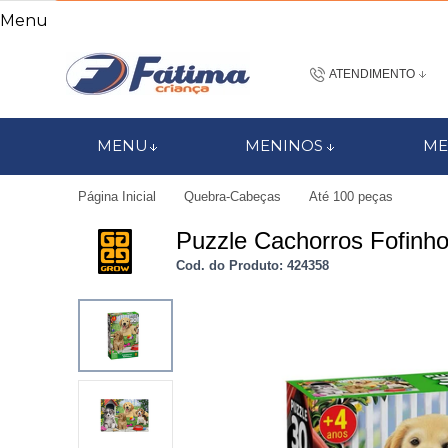
Menu
ATENDIMENTO
(48) 3437-7
MENU
MENINOS
ME
48 988184672
Página Inicial
Quebra-Cabeças
Até 100 peças
contato@fatimacri
Puzzle Cachorros Fofinh
Centra
Cod. do Produto: 424358