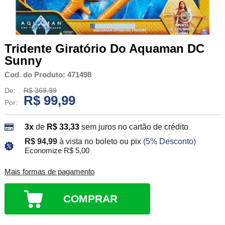
Tridente Giratório Do Aquaman DC
Sunny
Cod. do Produto: 471498
De:
R$ 369,99
R$ 99,99
Por:
3x
de
R$ 33,33
sem juros no cartão de crédito
R$ 94,99
à vista no boleto ou pix
(5% Desconto)
Economize R$ 5,00
Mais formas de pagamento
COMPRAR