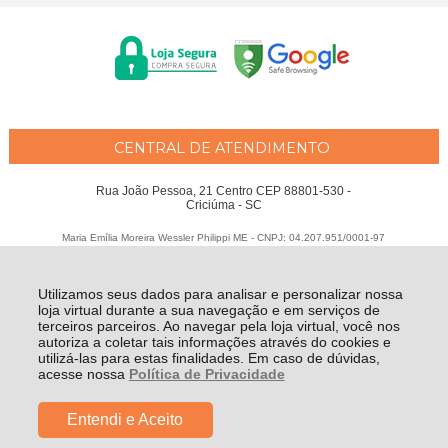
CENTRAL DE ATENDIMENTO
Rua João Pessoa, 21 Centro CEP 88801-530 -
Criciúma - SC
Maria Emília Moreira Wessler Philippi ME - CNPJ: 04.207.951/0001-97
Todos os direitos reservados
-
Fátima Criança
-
2026
Utilizamos seus dados para analisar e personalizar nossa
loja virtual durante a sua navegação e em serviços de
terceiros parceiros. Ao navegar pela loja virtual, você nos
autoriza a coletar tais informações através do cookies e
utilizá-las para estas finalidades. Em caso de dúvidas,
acesse nossa
Política de Privacidade
De:
R$ 239,90
Por:
R$ 149,99
Entendi e Aceito